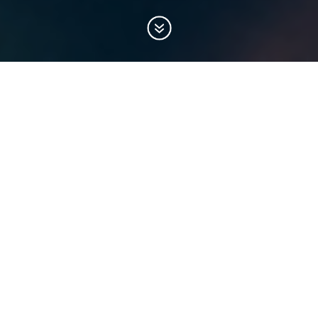
من نحن
يأتي إطلاق "نعمة" المبادرة الوطنية للحد من فقد وهدر
الغذاء تأكيداً على رؤية
صاحب السمو الشيخ محمد بن زايد آل
نهيان
رئيس الدولة، حفظه الله، لأهمية مواجهة فقد وهدر
الغذاء، وتشجيع المسؤولية الاجتماعية، وتعزيز الممارسات
المستدامة عبر سلسلة الإمداد الغذائي، وبالتالي المساهمة
بنهوض الأمن الغذائي.
هدف مبادرة "نعمة" الحد من فقد وهدر الغذاء بمقدار النصف
بحلول عام
، مما سيؤثر على التغيير السلوكي في كيفية
2030
التعامل مع هذا التحدي والسعي الجماعي نحو مستقبل